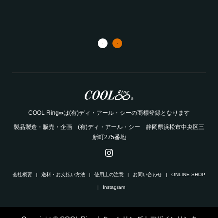
20
ご案
COOL Ring∞は​(有)ディ・アール・シーの商標登録となります
製品製造・販売・企画 ​(有)ディ・アール・シー 静岡県浜松市中央区三
新町275番地
会社概要
送料・お支払い方法
使用上の注意
お問い合わせ
ONLINE SHOP
Instagram