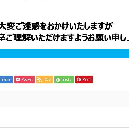
Hatena
Pocket
RSS
feedly
Pin it